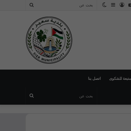
بوك
يوتيوب
تسجيل
إضافة
الوضع
بحث
الدخول
عمود
المظلم
عن
جانبي
لمتبعة للشكوى
اتصل بنا
بحث
عن