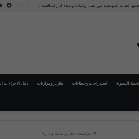
فيس
مياه
لخطة التنموية
استدراجات وعطاءات
تقارير وموازنات
دليل الاجراءات ا
الرئيسية
/
تقارير مالية وادارية