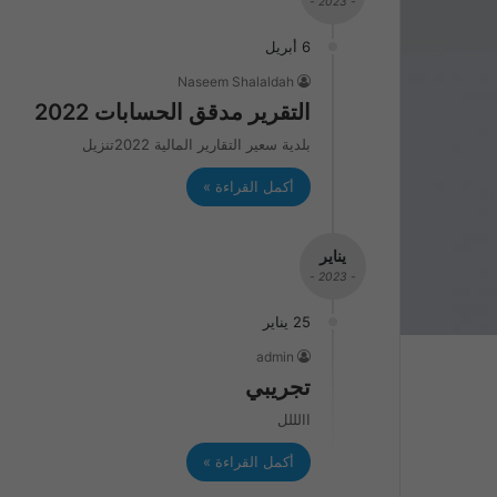
- 2023 -
6 أبريل
Naseem Shalaldah
التقرير مدقق الحسابات 2022
بلدية سعير التقارير المالية 2022تنزيل
أكمل القراءة »
يناير
- 2023 -
25 يناير
admin
تجريبي
االللل
أكمل القراءة »