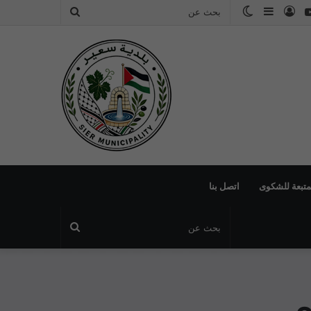
بوك
يوتيوب
تسجيل
إضافة
الوضع
بحث
الدخول
عمود
المظلم
عن
جانبي
لمتبعة للشكوى
اتصل بنا
بحث
عن