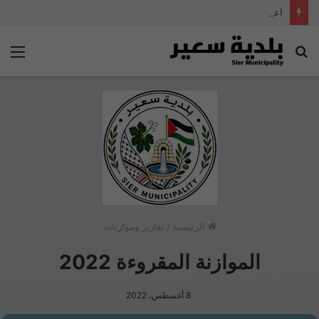
اعلان تمديد وظيفة مهندس مياه
بحث
الق
عن
الرئيسية
/
تقارير وموازنات
الموازنة المقروءة 2022
8 أغسطس، 2022